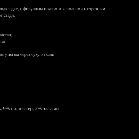
подкладке, с фигурным поясом и карманами с отрезным
з сзади.
ластан;
тат
им утюгом через сухую ткань
ь, 9% полиэстер, 2% эластан