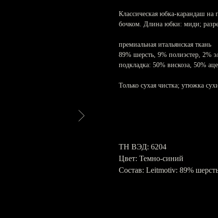
Классическая юбка-карандаш на 
бочком. Длина юбки: миди; разре
премиальная итальянская ткань
89% шерсть, 9% полиэстер, 2% э
подкладка: 50% вискоза, 50% аце
Только сухая чистка; утюжка сух
ТН ВЭД: 6204
Цвет: Темно-синий
Состав: Leitmotiv: 89% шерст