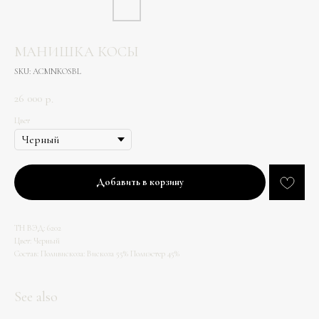
МАНИШКА КОСЫ
SKU:
ACMNKOSBL
26 000
р.
Цвет
Добавить в корзину
ТН ВЭД: 6202
Цвет: Черный
Состав: Поливискоза: Вискоза 55% Полиэстер 45%
See also