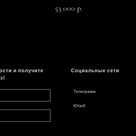
53 000
р.
ости и получите
Социальные сети
з!
Телеграмм
Ютюб