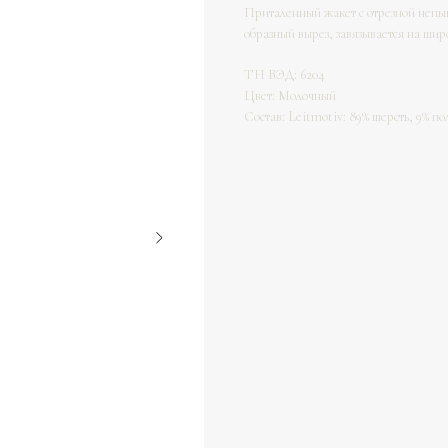
Приталенный жакет с отрезной непыш
образный вырез, завязывается на шир
ТН ВЭД: 6204
Цвет: Молочный
Состав: Leitmotiv: 89% шерсть, 9% по