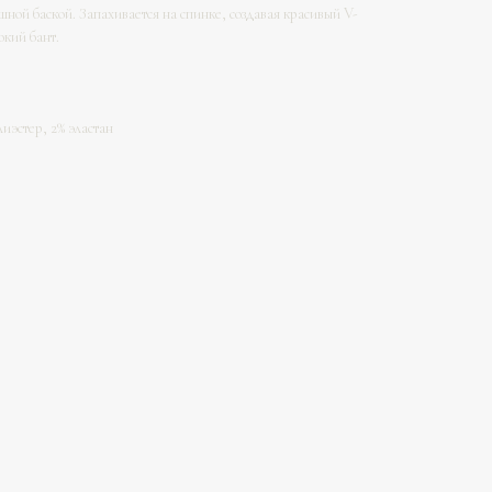
ной баской. Запахивается на спинке, создавая красивый V-
окий бант.
лиэстер, 2% эластан