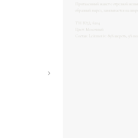
Приталенный жакет с отрезной непыш
образный вырез, завязывается на шир
ТН ВЭД: 6204
Цвет: Молочный
Состав: Leitmotiv: 89% шерсть, 9% по