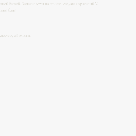
ной баской. Запахивается на спинке, создавая красивый V-
окий бант.
лиэстер, 2% эластан