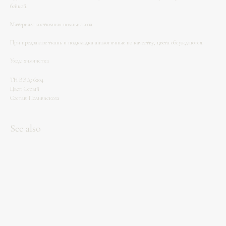
бейкой.
Материал: костюмная поливискоза
При предзаказе ткань и подкладка аналогичные по качеству, цвета обсуждаются.
Уход: химчистка
ТН ВЭД: 6204
Цвет: Серый
Состав: Поливискоза
See also