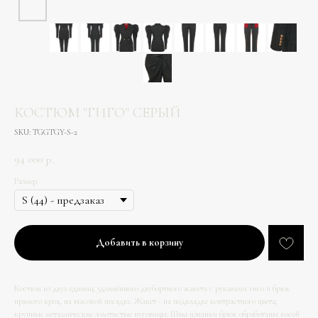
КОСТЮМ "ГИГО" СЕРЫЙ
SKU:
TGGTGY-S-2
94 000
р.
Размер
Добавить в корзину
Костюм из двух единиц: удлинённого двубортного жакета с рукавами гиго и брюк
прямого кроя, на высокой посадке. Жакет - на подкладке контрастного цвета;
крупные металлические золотистые пуговицы. Швы изнанки брюк обработаны косой