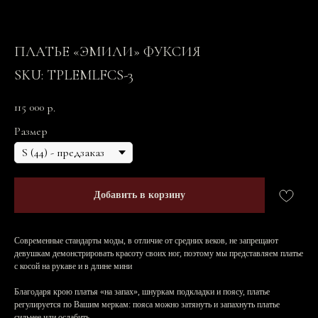
ПЛАТЬЕ «ЭМИЛИ» ФУКСИЯ
SKU:
TPLEMLFCS-3
115 000
р.
Размер
Добавить в корзину
Современные стандарты моды, в отличие от средних веков, не запрещают
девушкам демонстрировать красоту своих ног, поэтому мы представляем платье
с косой на рукаве и в длине мини
Благодаря крою платья «на запах», шнуркам подкладки и поясу, платье
регулируется по Вашим меркам: пояса можно затянуть и запахнуть платье
сильнее или ослабить